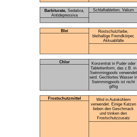
Schlaftabletten, Valium
Barbiturate,
Sedativa,
Antidepressiva
Blei
Rostschutzfarbe,
bleihaltige Fremdkörper,
Akkuabfälle
Chlor
Konzentrat in Puder oder
Tablettenform, das z.B. in
Swimmingpools verwendet
wird. Gechlortes Wasser i
Swimmingpools ist nicht
giftig
Frostschutzmittel
Wird in Autokühlern
verwendet. Einige Katzen
lieben den Geschmack
und trinken den
Frostschutzzusatz