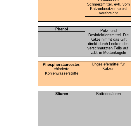
Schmerzmittel, evtl. vom
Katzenbesitzer selbst
verabreicht
Phenol
Putz- und
Desinfektionsmittel. Die
Katze nimmt das Gift
direkt durch Lecken des
verschmutzten Fells auf,
z.B. in Mottenkugeln
Ungeziefermittel für
Phosphorsäureester
,
Katzen
chlorierte
Kohlenwasserstoffe
Säuren
Batteriesäuren