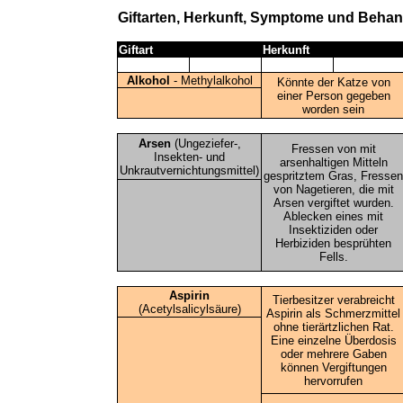
Giftarten, Herkunft, Symptome und Beha
Giftart
Herkunft
Alkohol
- Methylalkohol
Könnte der Katze von
einer Person gegeben
worden sein
Arsen
(Ungeziefer-,
Fressen von mit
Insekten- und
arsenhaltigen Mitteln
Unkrautvernichtungsmittel)
gespritztem Gras, Fressen
von Nagetieren, die mit
Arsen vergiftet wurden.
Ablecken eines mit
Insektiziden oder
Herbiziden besprühten
Fells.
Aspirin
Tierbesitzer verabreicht
(Acetylsalicylsäure)
Aspirin als Schmerzmittel
ohne tierärtzlichen Rat.
Eine einzelne Überdosis
oder mehrere Gaben
können Vergiftungen
hervorrufen