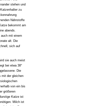
einander stehen und
 Katzenhalter zu
ockennahrung
chenden Nährstoffe
e Katze bekommt am
eine abends.
t auch mit einem
nate alt. Die
chnell, sich auf
ird sie auch meist
egt bei etwa 38°
iggelassene. Die
 mit der gleichen
ysiologischen
nerhalb von ein bis
er größeren
urstige Katze ist
nötigen. Milch ist