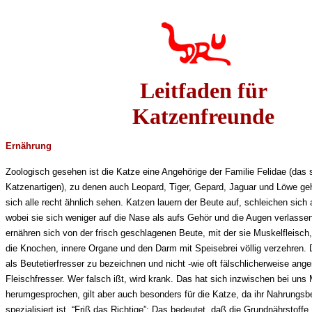
Leitfaden für
Katzenfreunde
Ernährung
Zoologisch gesehen ist die Katze eine Angehörige der Familie Felidae (das s
Katzenartigen), zu denen auch Leopard, Tiger, Gepard, Jaguar und Löwe geh
sich alle recht ähnlich sehen. Katzen lauern der Beute auf, schleichen sich
wobei sie sich weniger auf die Nase als aufs Gehör und die Augen verlasse
ernähren sich von der frisch geschlagenen Beute, mit der sie Muskelfleisch,
die Knochen, innere Organe und den Darm mit Speisebrei völlig verzehren. D
als Beutetierfresser zu bezeichnen und nicht -wie oft fälschlicherweise an
Fleischfresser. Wer falsch ißt, wird krank. Das hat sich inzwischen bei un
herumgesprochen, gilt aber auch besonders für die Katze, da ihr Nahrungsb
spezialisiert ist. “Friß das Richtige”: Das bedeutet, daß die Grundnährstoffe 