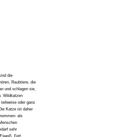
ind die
ören, Raubtiere, die
 an und schlagen sie,
n. Wildkatzen
 teilweise oder ganz
ie Katze ist daher
genommen- als
s Menschen
edarf sehr
Eiweiß, Fett,