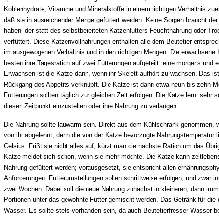
Kohlenhydrate, Vitamine und Mineralstoffe in einem richtigen Verhältnis zu
daß sie in ausreichender Menge gefüttert werden. Keine Sorgen braucht der
haben, der statt des selbstbereiteten Katzenfutters Feuchtnahrung oder Tr
verfüttert. Diese Katzenvollnahrungen enthalten alle dem Beutetier entspre
im ausgewogenen Verhältnis und in den richtigen Mengen. Die erwachsen
besten ihre Tagesration auf zwei Fütterungen aufgeteilt: eine morgens und 
Erwachsen ist die Katze dann, wenn ihr Skelett aufhört zu wachsen. Das is
Rückgang des Appetits verknüpft. Die Katze ist dann etwa neun bis zehn Mo
Fütterungen sollten täglich zur gleichen Zeit erfolgen. Die Katze lernt sehr s
diesen Zeitpunkt einzustellen oder ihre Nahrung zu verlangen.
Die Nahrung sollte lauwarm sein. Direkt aus dem Kühlschrank genommen, w
von ihr abgelehnt, denn die von der Katze bevorzugte Nahrungstemperatur li
Celsius. Frißt sie nicht alles auf, kürzt man die nächste Ration um das Übr
Katze meldet sich schon, wenn sie mehr möchte. Die Katze kann zeitlebens
Nahrung gefüttert werden; vorausgesetzt, sie entspricht allen ernährungsph
Anforderungen. Futterumstellungen sollen schrittweise erfolgen, und zwar in
zwei Wochen. Dabei soll die neue Nahrung zunächst in kleineren, dann imm
Portionen unter das gewohnte Futter gemischt werden. Das Getränk für die d
Wasser. Es sollte stets vorhanden sein, da auch Beutetierfresser Wasser be