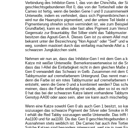
Verbindung des Inhibitor-Gens I, das von der Chinchilla, der
geschlechtsgebundenen Rot 0, das von der Tortieshell oder d
Cameo ist fertig, wenn die beiden Gene I und 0 zusammenwirke
Unterwolle, indem es verhindert, dass sich Pigmentkörnchen 
wird nur die Haarspitze pigmentiert, und der untere Teil blei
Pigmentierung ohnehin schon vermindert ist, wie zum Beispiel
Grundfarbe), kann es alles oder fast alles Pigment zum Versch
Gegensatz zur Brauntabby. Bei Silber steht das Tabbymuster
besitzen das Agouti-Gen A. Dieses Gen ist zu einem Allel mut
bekannt unter der Bezeichnung "Non Agouti" oder "Seif" und wi
weg, sondern maskiert durch das einfarbig machende Allel a. D
schwarzen Jungkätzchen sieht.
Nehmen wir nun an, dass das Inhibitor-Gen I mit dem Gen a k
Katze mit weißer Unterwolle. Bemerkenswerterweise ist die Sm
dass das I-Allel die Einfarbigkeit nicht in dem gleichen Maß
Gen 0 verwandelt das Schwarz in Gelb. Zusammen mit dem G
Tabbymuster auf cremefarbenem Untergrund. Das nennt man d
denn die Farbe ist ein rotes Tabbymuster auf cremefarbenem
entsteht, wenn die Gene 0 und a kombiniert werden? Das sch
meinen, dass die Farbe einfarbig rot würde, aber so ist es ni
0 hat das bei der schwarzen Katze latent vorhandene Tabbym
Genotyp AA00 oder aaoo sein, aber sie kann auch mischerbig
Wenn eine Katze sowohl Gen 0 als auch Gen 1 besitzt, so kan
sozusagen das schwarze Pigment der Silver oder Smoke in Ro
I erhält die Red Tabby sozusagen weiße Unterwolle. Das trifft 
Aa1100 und für aa1100. Da das Gen 0 geschlechtsgebunden ist, 
Ausnahmen stets weiblich ist. Die Cameo hat auch ihre Torties
Solche Katzen sind besonders interessant, weil sie in zwei 