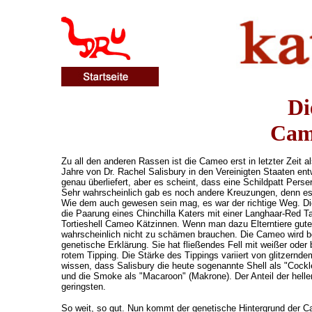
Di
Cam
Zu all den anderen Rassen ist die Cameo erst in letzter Zeit
Jahre von Dr. Rachel Salisbury in den Vereinigten Staaten ent
genau überliefert, aber es scheint, dass eine Schildpatt Perse
Sehr wahrscheinlich gab es noch andere Kreuzungen, denn es i
Wie dem auch gewesen sein mag, es war der richtige Weg. D
die Paarung eines Chinchilla Katers mit einer Langhaar-Red
Tortieshell Cameo Kätzinnen. Wenn man dazu Elterntiere guter
wahrscheinlich nicht zu schämen brauchen. Die Cameo wird bes
genetische Erklärung. Sie hat fließendes Fell mit weißer ode
rotem Tipping. Die Stärke des Tippings variiert von glitzern
wissen, dass Salisbury die heute sogenannte Shell als "Cock
und die Smoke als "Macaroon" (Makrone). Der Anteil der helle
geringsten.
So weit, so gut. Nun kommt der genetische Hintergrund der 