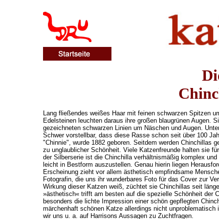
Di
Chinc
Lang fließendes weißes Haar mit feinen schwarzen Spitzen umhü
Edelsteinen leuchten daraus ihre großen blaugrünen Augen. Si
gezeichneten schwarzen Linien um Näschen und Augen. Unter al
Schwer vorstellbar, dass diese Rasse schon seit über 100 Jahre
"Chinnie", wurde 1882 geboren. Seitdem werden Chinchillas ge
zu unglaublicher Schönheit. Viele Katzenfreunde halten sie f
der Silberserie ist die Chinchilla verhältnismäßig komplex und
leicht in Bestform auszustellen. Genau hierin liegen Herausfo
Erscheinung zieht vor allem ästhetisch empfindsame Menschen
Fotografin, die uns ihr wunderbares Foto für das Cover zur Ver
Wirkung dieser Katzen weiß, züchtet sie Chinchillas seit länge
»ästhetisch« trifft am besten auf die spezielle Schönheit der Ch
besonders die lichte Impression einer schön gepflegten Chinch
märchenhaft schönen Katze allerdings nicht unproblematisch is
wir uns u. a. auf Harrisons Aussagen zu Zuchtfragen.