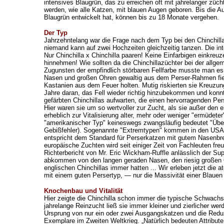
intensives Blaugrün, das zu erreichen oft mit jahrelanger züc
werden, wie alle Katzen, mit blauen Augen geboren. Bis die Au
Blaugrün entwickelt hat, können bis zu 18 Monate vergehen.
Der Typ
Jahrzehntelang war die Frage nach dem Typ bei den Chinchill
niemand kann auf zwei Hochzeiten gleichzeitig tanzen. Die i
Nur Chinchilla x Chinchilla paaren! Keine Einfarbigen einkre
hinnehmen! Wie sollten da die Chinchillazüchter bei der allg
Zugunsten der empfindlich störbaren Fellfarbe musste man es 
Nasen und großen Ohren gewaltig aus dem Perser-Rahmen fiele
Kastanien aus dem Feuer holten. Mutig riskierten sie Kreuzun
Jahre daran, das Fell wieder richtig hinzubekommen und konnt
gefärbten Chinchillas aufwarten, die einen hervorragenden Pe
Hier waren sie um so wertvoller zur Zucht, als sie außer den
erheblich zur Vitalisierung alter, mehr oder weniger "ermüdete
"amerikanischer Typ" keineswegs zwangsläufig bedeutet "Über
Gebißfehler). Sogenannte "Extremtypen" kommen in den USA d
entspricht dem Standard für Perserkatzen mit gutem Nasenbreak
europäische Zuchten wird seit einiger Zeit von Fachleuten freu
Richterbericht von Mr. Eric Wickham-Ruffle anlässlich der Su
abkommen von den langen geraden Nasen, den riesig großen O
englischen Chinchillas immer hatten ... Wir erleben jetzt die
mit einem guten Persertyp, — nur die Massivität einer Blauen P
Knochenbau und Vitalität
Hier zeigte die Chinchilla schon immer die typische Schwachs
jahrelange Reinzucht ließ sie immer kleiner und zierlicher w
Ursprung von nur ein oder zwei Ausgangskatzen und die Redu
Exemplare im Zweiten Weltkrieg. „Natürlich bedeuten Attribut