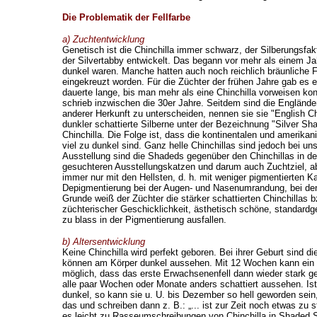
Die Problematik der Fellfarbe
a) Zuchtentwicklung
Genetisch ist die Chinchilla immer schwarz, der Silberungsfa
der Silvertabby entwickelt. Das begann vor mehr als einem Jahr
dunkel waren. Manche hatten auch noch reichlich bräunliche 
eingekreuzt worden. Für die Züchter der frühen Jahre gab es ei
dauerte lange, bis man mehr als eine Chinchilla vorweisen ko
schrieb inzwischen die 30er Jahre. Seitdem sind die Engländer
anderer Herkunft zu unterscheiden, nennen sie sie "English C
dunkler schattierte Silberne unter der Bezeichnung "Silver Shad
Chinchilla. Die Folge ist, dass die kontinentalen und amerikan
viel zu dunkel sind. Ganz helle Chinchillas sind jedoch bei un
Ausstellung sind die Shadeds gegenüber den Chinchillas in de
gesuchteren Ausstellungskatzen und darum auch Zuchtziel, ab
immer nur mit den Hellsten, d. h. mit weniger pigmentierten 
Depigmentierung bei der Augen- und Nasenumrandung, bei den
Grunde weiß der Züchter die stärker schattierten Chinchillas 
züchterischer Geschicklichkeit, ästhetisch schöne, standardg
zu blass in der Pigmentierung ausfallen.
b) Altersentwicklung
Keine Chinchilla wird perfekt geboren. Bei ihrer Geburt sind 
können am Körper dunkel aussehen. Mit 12 Wochen kann ein Ch
möglich, dass das erste Erwachsenenfell dann wieder stark geti
alle paar Wochen oder Monate anders schattiert aussehen. Ist s
dunkel, so kann sie u. U. bis Dezember so hell geworden sein
das und schreiben dann z. B.: „... ist zur Zeit noch etwas zu
es leicht zu Rasseumschreibungen von Chinchilla in Shaded 