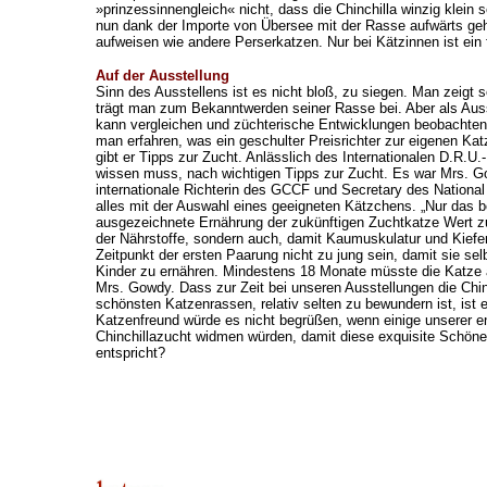
»prinzessinnengleich« nicht, dass die Chinchilla winzig klein s
nun dank der Importe von Übersee mit der Rasse aufwärts geht
aufweisen wie andere Perserkatzen. Nur bei Kätzinnen ist ein
Auf der Ausstellung
Sinn des Ausstellens ist es nicht bloß, zu siegen. Man zeigt
trägt man zum Bekanntwerden seiner Rasse bei. Aber als Au
kann vergleichen und züchterische Entwicklungen beobachten.
man erfahren, was ein geschulter Preisrichter zur eigenen Ka
gibt er Tipps zur Zucht. Anlässlich des Internationalen D.R.U.
wissen muss, nach wichtigen Tipps zur Zucht. Es war Mrs. Gow
internationale Richterin des GCCF und Secretary des National
alles mit der Auswahl eines geeigneten Kätzchens. „Nur das b
ausgezeichnete Ernährung der zukünftigen Zuchtkatze Wert zu l
der Nährstoffe, sondern auch, damit Kaumuskulatur und Kiefer
Zeitpunkt der ersten Paarung nicht zu jung sein, damit sie se
Kinder zu ernähren. Mindestens 18 Monate müsste die Katze al
Mrs. Gowdy. Dass zur Zeit bei unseren Ausstellungen die Chinc
schönsten Katzenrassen, relativ selten zu bewundern ist, ist
Katzenfreund würde es nicht begrüßen, wenn einige unserer en
Chinchillazucht widmen würden, damit diese exquisite Schöne wi
entspricht?