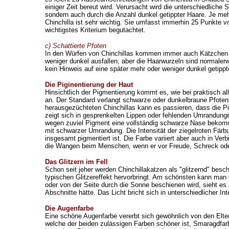
einiger Zeit bereut wird. Verursacht wird die unterschiedliche 
sondern auch durch die Anzahl dunkel getippter Haare. Je mehr
Chinchilla ist sehr wichtig. Sie umfasst immerhin 25 Punkte v
wichtigstes Kriterium begutachtet.
c) Schattierte Pfoten
In den Würfen von Chinchillas kommen immer auch Kätzchen m
weniger dunkel ausfallen, aber die Haarwurzeln sind normaler
kein Hinweis auf eine später mehr oder weniger dunkel getippt
Die Piginentierung der Haut
Hinsichtlich der Pigmentierung kommt es, wie bei praktisch al
an. Der Standard verlangt schwarze oder dunkelbraune Pfote
herausgezüchteten Chinchillas kann es passieren, dass die Pi
zeigt sich in gesprenkelten Lippen oder fehlenden Umrandung
wegen zuviel Pigment eine vollständig schwarze Nase bekomme
mit schwarzer Umrandung. Die Intensität der ziegelroten Färbu
insgesamt pigmentiert ist. Die Farbe variiert aber auch in Ve
die Wangen beim Menschen, wenn er vor Freude, Schreck oder A
Das Glitzern im Fell
Schon seit jeher werden Chinchillakatzen als "glitzernd" besc
typischen Glitzereffekt hervorbringt. Am schönsten kann man
oder von der Seite durch die Sonne beschienen wird, sieht es 
Abschnitte hätte. Das Licht bricht sich in unterschiedlicher In
Die Augenfarbe
Eine schöne Augenfarbe vererbt sich gewöhnlich von den Eltern
welche der beiden zulässigen Farben schöner ist, Smaragdfar