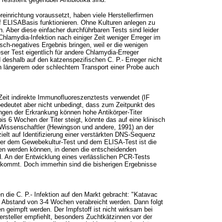
reinrichtung voraussetzt, haben viele Herstellerfirmen
uf ELISABasis funktionieren. Ohne Kulturen anlegen zu
. Aber diese einfacher durchführbaren Tests sind leider
Chlamydia-Infektion nach einiger Zeit weniger Erreger im
lsch-negatives Ergebnis bringen, weil er die wenigen
eser Test eigentlich für andere Chlamydia-Erreger
deshalb auf den katzenspezifischen C. P.- Erreger nicht
h längerem oder schlechtem Transport einer Probe auch
Zeit indirekte Immunofluoreszenztests verwendet (IF
, bedeutet aber nicht unbedingt, dass zum Zeitpunkt des
ingen der Erkrankung können hohe Antikörper-Titer
is 6 Wochen der Titer steigt, könnte das auf eine klinisch
n Wissenschaftler (Hewingson und andere, 1991) an der
elt auf Identifizierung einer verstärkten DNS-Sequenz
ber dem Gewebekultur-Test und dem ELISA-Test ist die
en werden können, in denen die entscheidenden
d. An der Entwicklung eines verlässlichen PCR-Tests
l kommt. Doch immerhin sind die bisherigen Ergebnisse
n die C. P.- Infektion auf den Markt gebracht: "Katavac
m Abstand von 3-4 Wochen verabreicht werden. Dann folgt
n geimpft werden. Der Impfstoff ist nicht wirksam bei
Hersteller empfiehlt, besonders Zuchtkätzinnen vor der