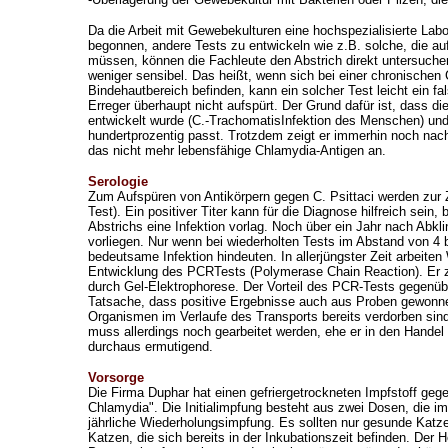
Da die Arbeit mit Gewebekulturen eine hochspezialisierte Labo
begonnen, andere Tests zu entwickeln wie z.B. solche, die a
müssen, können die Fachleute den Abstrich direkt untersuchen
weniger sensibel. Das heißt, wenn sich bei einer chronischen 
Bindehautbereich befinden, kann ein solcher Test leicht ein fa
Erreger überhaupt nicht aufspürt. Der Grund dafür ist, dass di
entwickelt wurde (C.-TrachomatisInfektion des Menschen) und 
hundertprozentig passt. Trotzdem zeigt er immerhin noch nac
das nicht mehr lebensfähige Chlamydia-Antigen an.
Serologie
Zum Aufspüren von Antikörpern gegen C. Psittaci werden zur 
Test). Ein positiver Titer kann für die Diagnose hilfreich sein
Abstrichs eine Infektion vorlag. Noch über ein Jahr nach Abkl
vorliegen. Nur wenn bei wiederholten Tests im Abstand von 4 b
bedeutsame Infektion hindeuten. In allerjüngster Zeit arbeite
Entwicklung des PCRTests (Polymerase Chain Reaction). Er zi
durch Gel-Elektrophorese. Der Vorteil des PCR-Tests gegenü
Tatsache, dass positive Ergebnisse auch aus Proben gewonn
Organismen im Verlaufe des Transports bereits verdorben sin
muss allerdings noch gearbeitet werden, ehe er in den Hande
durchaus ermutigend.
Vorsorge
Die Firma Duphar hat einen gefriergetrockneten Impfstoff gege
Chlamydia". Die Initialimpfung besteht aus zwei Dosen, die i
jährliche Wiederholungsimpfung. Es sollten nur gesunde Katze
Katzen, die sich bereits in der Inkubationszeit befinden. Der 