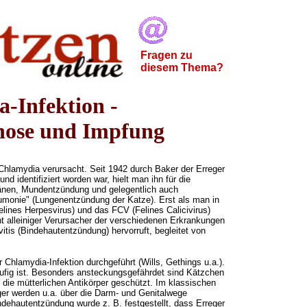
Fragen zu
diesem Thema?
-Infektion -
ose und Impfung
Chlamydia verursacht. Seit 1942 durch Baker der Erreger
 identifiziert worden war, hielt man ihn für die
änen, Mundentzündung und gelegentlich auch
onie" (Lungenentzündung der Katze). Erst als man in
elines Herpesvirus) und das FCV (Felines Calicivirus)
icht alleiniger Verursacher der verschiedenen Erkrankungen
vitis (Bindehautentzündung) hervorruft, begleitet von
.
 Chlamydia-Infektion durchgeführt (Wills, Gethings u.a.).
äufig ist. Besonders ansteckungsgefährdet sind Kätzchen
die mütterlichen Antikörper geschützt. Im klassischen
er werden u.a. über die Darm- und Genitalwege
dehautentzündung wurde z. B. festgestellt, dass Erreger