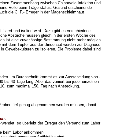
 einen Zusammenhang zwischen Chlamydia Infektion und
h eine Rolle beim Trägerstatus. Gesund erscheinende
 auch die C. P.- Erreger in der Magenschleimhaut
fiziert und isoliert wird. Dazu gibt es verschiedene
olche Abstriche müssen gleich in der ersten Woche des
h ist eine zuverlässige Bestimmung nicht mehr möglich.
he mit dem Tupfer aus der Bindehaut werden zur Diagnose
 in Gewebekulturen zu isolieren. Die Probleme dabei sind
hieden. Im Durchschnitt kommt es zur Ausscheidung von -
0 bis 40 Tage lang. Aber das variiert bei jeder einzelnen
um 10. zum maximal 150. Tag nach Ansteckung.
die Proben tief genug abgenommen werden müssen, damit
ren:
rwendet, so überlebt der Erreger den Versand zum Labor
 sie beim Labor ankommen.
resistent gegenüber Antibiotika sind.