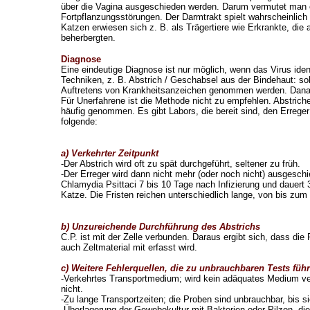
über die Vagina ausgeschieden werden. Darum vermutet man
Fortpflanzungsstörungen. Der Darmtrakt spielt wahrscheinlic
Katzen erwiesen sich z. B. als Trägertiere wie Erkrankte, die
beherbergten.
Diagnose
Eine eindeutige Diagnose ist nur möglich, wenn das Virus identi
Techniken, z. B. Abstrich / Geschabsel aus der Bindehaut: s
Auftretens von Krankheitsanzeichen genommen werden. Danac
Für Unerfahrene ist die Methode nicht zu empfehlen. Abstric
häufig genommen. Es gibt Labors, die bereit sind, den Erreger
folgende:
a) Verkehrter Zeitpunkt
-
Der Abstrich wird oft zu spät durchgeführt, seltener zu früh.
-
Der Erreger wird dann nicht mehr (oder noch nicht) ausgesc
Chlamydia Psittaci 7 bis 10 Tage nach Infizierung und dauert 3
Katze. Die Fristen reichen unterschiedlich lange, von bis z
b) Unzureichende Durchführung des Abstrichs
C.P. ist mit der Zelle verbunden. Daraus ergibt sich, dass 
auch Zeltmaterial mit erfasst wird.
c) Weitere Fehlerquellen, die zu unbrauchbaren Tests füh
-Verkehrtes Transportmedium; wird kein adäquates Medium ve
nicht.
-Zu lange Transportzeiten; die Proben sind unbrauchbar, bis
-Überlagerung der Gewebekultur mit Bakterien oder Pilzen, die 