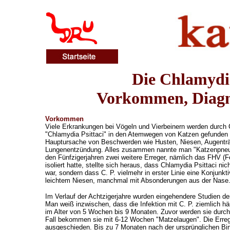
Die Chlamydia
Vorkommen, Diagn
Vorkommen
Viele Erkrankungen bei Vögeln und Vierbeinern werden durch 
"Chlamydia Psittaci" in den Atemwegen von Katzen gefunden und
Hauptursache von Beschwerden wie Husten, Niesen, Augentr
Lungenentzündung. Alles zusammen nannte man "Katzenpneum
den Fünfzigerjahren zwei weitere Erreger, nämlich das FHV (F
isoliert hatte, stellte sich heraus, dass Chlamydia Psittaci n
war, sondern dass C. P. vielmehr in erster Linie eine Konjunkti
leichtem Niesen, manchmal mit Absonderungen aus der Nase
Im Verlauf der Achtzigerjahre wurden eingehendere Studien der
Man weiß inzwischen, dass die Infektion mit C. P. ziemlich h
im Alter von 5 Wochen bis 9 Monaten. Zuvor werden sie durch 
Fall bekommen sie mit 6-12 Wochen "Matzelaugen". Die Erreg
ausgeschieden. Bis zu 7 Monaten nach der ursprünglichen Bin