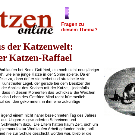
Fragen zu
diesem Thema?
us der Katzenwelt:
er Katzen-Raffael
blaufen bei Bern. Gottfried, ein noch nicht neunjähriger
ah, wie eine junge Katze in der Sonne spielte. Da er
eile zu, dann rief er sie herbei und streichelte sie
e Kunstmaler Legel, der gerade bei dem Besitzer der
 der Anblick des Knaben mit der Katze, - jedenfalls
e, dass in diesen Momenten das Schicksal die Weichen
te das Leben des Gottfried Mind recht kümmerlich
uf die Idee gekommen, in ihm eine zukünftige
 irgend einem nicht näher bezeichneten Tag des Jahres
s aus Ungarn zugewanderten Schreiners und
Schwestern dazu. Die Eltern hatten kaum Zeit, sich um
piermanufaktur Worblaufen Arbeit gefunden hatte, soll
ed nie zur Schule geschickt worden war, blieb er die