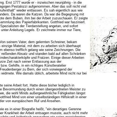
g. Erst 1777 wurde er - inzwischen neunjährig - in die
agogen Pestalozzi aufgenommen. Aber das soll nicht viel
fenthalt" wieder entlassen. Es sah eigentlich aus wie
 anders. Da waren die Katzen. Da war die Begegnung mit
bte dem Buben, ihm bei der Arbeit zuzuschauen. Er zeigte
ammlung des Papierfabrikanten. Gottfried war fasziniert.
pezialisten der Tierdarstellung angetan, und sofort
nter Anleitung Legels. Er zeichnete immer nur Tiere,
 Von seinem Vater, dem gelernten Schreiner, bekam
 einzige Material, mit dem zu arbeiten sich überhaupt
ihm ebenso trefflich gelang wie seine Zeichnungen. Die
 reißenden Absatz und standen bald auf allen Schränken
ndercharakterköpfe und Fratzen. Einige dieser Arbeiten
ze Zeit nach seiner Entlassung aus der
zw. Gehilfe, in ein richtiges Künstleratelier
eudenberger zu Bern, der sich vorwiegend der
 widmete. Wie damals üblich, arbeitete Mind nicht nur bei
 seine Arbeit fort. Hatte diese bisher lediglich in
ohne Bevormundung durch einen übergeordneten Meister zu
twe, die wohl Minds außergewöhnliche Fähigkeiten längst
ottfried Mind von einer unselbständigen Hilfskraft in einer
tler von europäischem Ruf und Ansehen.
ie es in einer Biografie heißt, "ein derartiges Gerenne
iner Krankheit der Arbeit entsagen musste, auch nicht mehr
schön und ästhetisch anzusehen wie seine gezeichneten