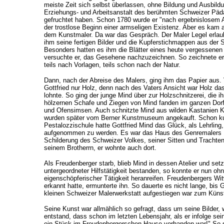
meiste Zeit sich selbst überlassen, ohne Bildung und Ausbildun
Erziehungs- und Arbeitsanstalt des berühmten Schweizer Päd
gefruchtet haben. Schon 1780 wurde er "nach ergebnislosem Au
der trostlose Beginn einer armseligen Existenz. Aber es kam
dem Kunstmaler. Da war das Gespräch. Der Maler Legel erlau
ihm seine fertigen Bilder und die Kupferstichmappen aus der S
Besonders hatten es ihm die Blätter eines heute vergessenen S
versuchte er, das Gesehene nachzuzeichnen. So zeichnete er u
teils nach Vorlagen, teils schon nach der Natur.
Dann, nach der Abreise des Malers, ging ihm das Papier aus.
Gottfried nur Holz, denn nach des Vaters Ansicht war Holz das
lohnte. So ging der junge Mind über zur Holzschnitzerei, die 
hölzernen Schafe und Ziegen von Mind fanden im ganzen Dorf
und Ofensimsen. Auch schnitzte Mind aus wilden Kastanien Ki
wurden später vom Berner Kunstmuseum angekauft. Schon kur
Pestalozzischule hatte Gottfried Mind das Glück, als Lehrling, b
aufgenommen zu werden. Es war das Haus des Genremalers Fr
Schilderung des Schweizer Volkes, seiner Sitten und Trachten
seinem Brotherrn, er wohnte auch dort.
Als Freudenberger starb, blieb Mind in dessen Atelier und setzte
untergeordneter Hilfstätigkeit bestanden, so konnte er nun 
eigenschöpferischer Tätigkeit heranreifen. Freudenbergers Wi
erkannt hatte, ermunterte ihn. So dauerte es nicht lange, bis G
kleinen Schweizer Malerwerkstatt aufgestiegen war zum Küns
Seine Kunst war allmählich so gefragt, dass um seine Bilder, w
entstand, dass schon im letzten Lebensjahr, als er infolge se
ein Stück im Freudenbergerschen Hause vorhanden war!"
So 