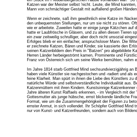
Katzen war der Meister selbst 'nicht. Leute, die Mind kannten,
Mann von schmächtiger Gestalt mit auffallend großen Händen
Wenn er zeichnete, saß ihm gewöhnlich eine Katze im Nacken o
den unbequemsten Stellungen, nur um sie nicht zu stören. Of
wie er arbeitete. Zuweilen hatte er einige junge Kätzchen au
hatte er Laubfrösche in Gläsern, und zu allen diesen Tieren sp
ein zwar zeitweilig schrulliger, aber doch nicht unsozial einges
Erfolges blieb er ein einfacher, anspruchsloser Mann. Die W
er zeichnete Katzen, Bären und Kinder, sie kassierte den Erlö
seinen Katzenbildern den Preis in "Batzen" pro abgebildete K
Herren Länder herbeigeströmt kamen, Prominente und Fürstlic
Franz von Österreich sich um seine Werke bemühten, nahm er 
Im Jahre 1814 starb Gottfried Mind sechsundvierzigjährig an
haben viele Künstler sie nachgestochen und -radiert und als
feine Klarheit. Man spürt in ihnen die Liebe des Künstlers zu d
natürliche Würde und selbstverständliche Individualität aus.
Katzenmüttern mit ihren Kindern. Kunstsinnige Katzenkenner s
Jahre älteren Kunst Raffaels erkennen, - im Vergleich mit der
Gottesmutter als junge hübsche, ernst blickende ländliche Frau
Format, wie um die Zusammengehörigkeit der Figuren zu beton
ernster Anmut, in sich vollendet. Ihr Schöpfer Gottfried Mind 
nur von Kunst- und Katzenfreunden, sondern auch von Bilden