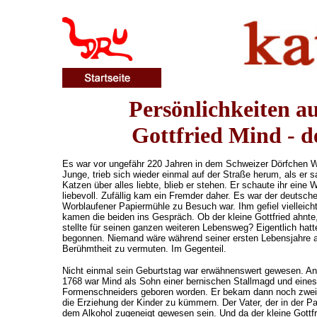
Persönlichkeiten a
Gottfried Mind - d
Es war vor ungefähr 220 Jahren in dem Schweizer Dörfchen Wor
Junge, trieb sich wieder einmal auf der Straße herum, als er s
Katzen über alles liebte, blieb er stehen. Er schaute ihr eine W
liebevoll. Zufällig kam ein Fremder daher. Es war der deutsch
Worblaufener Papiermühle zu Besuch war. Ihm gefiel vielleicht
kamen die beiden ins Gespräch. Ob der kleine Gottfried ahnt
stellte für seinen ganzen weiteren Lebensweg? Eigentlich hat
begonnen. Niemand wäre während seiner ersten Lebensjahre a
Berühmtheit zu vermuten. Im Gegenteil.
Nicht einmal sein Geburtstag war erwähnenswert gewesen. An
1768 war Mind als Sohn einer bernischen Stallmagd und eine
Formenschneiders geboren worden. Er bekam dann noch zwei 
die Erziehung der Kinder zu kümmern. Der Vater, der in der Pa
dem Alkohol zugeneigt gewesen sein. Und da der kleine Gottfri