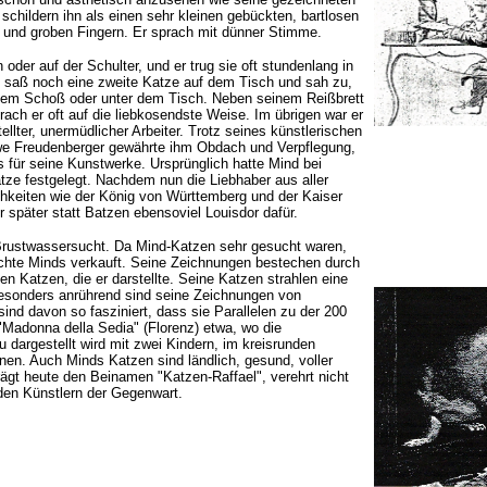
 schildern ihn als einen sehr kleinen gebückten, bartlosen
 und groben Fingern. Er sprach mit dünner Stimme.
der auf der Schulter, und er trug sie oft stundenlang in
t saß noch eine zweite Katze auf dem Tisch und sah zu,
f dem Schoß oder unter dem Tisch. Neben seinem Reißbrett
rach er oft auf die liebkosendste Weise. Im übrigen war er
tellter, unermüdlicher Arbeiter. Trotz seines künstlerischen
itwe Freudenberger gewährte ihm Obdach und Verpflegung,
s für seine Kunstwerke. Ursprünglich hatte Mind bei
atze festgelegt. Nachdem nun die Liebhaber aus aller
hkeiten wie der König von Württemberg und der Kaiser
später statt Batzen ebensoviel Louisdor dafür.
 Brustwassersucht. Da Mind-Katzen sehr gesucht waren,
 echte Minds verkauft. Seine Zeichnungen bestechen durch
en Katzen, die er darstellte. Seine Katzen strahlen eine
 Besonders anrührend sind seine Zeichnungen von
ind davon so fasziniert, dass sie Parallelen zu der 200
 "Madonna della Sedia" (Florenz) etwa, wo die
 dargestellt wird mit zwei Kindern, im kreisrunden
en. Auch Minds Katzen sind ländlich, gesund, voller
trägt heute den Beinamen "Katzen-Raffael", verehrt nicht
den Künstlern der Gegenwart.