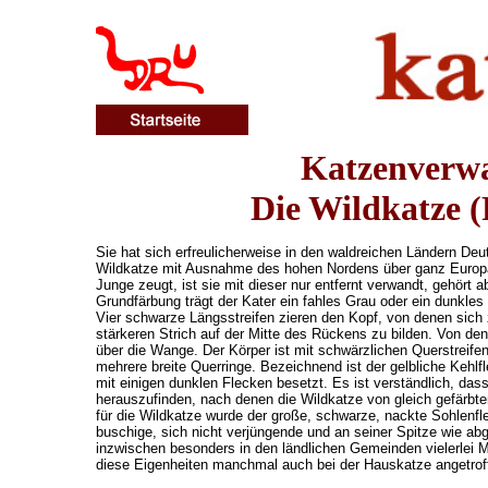
Katzenverwa
Die Wildkatze (F
Sie hat sich erfreulicherweise in den waldreichen Ländern Deu
Wildkatze mit Ausnahme des hohen Nordens über ganz Europa 
Junge zeugt, ist sie mit dieser nur entfernt verwandt, gehört 
Grundfärbung trägt der Kater ein fahles Grau oder ein dunkles
Vier schwarze Längsstreifen zieren den Kopf, von denen sich 
stärkeren Strich auf der Mitte des Rückens zu bilden. Von den
über die Wange. Der Körper ist mit schwärzlichen Querstreife
mehrere breite Querringe. Bezeichnend ist der gelbliche Kehlf
mit einigen dunklen Flecken besetzt. Es ist verständlich, da
herauszufinden, nach denen die Wildkatze von gleich gefärbte
für die Wildkatze wurde der große, schwarze, nackte Sohlenfle
buschige, sich nicht verjüngende und an seiner Spitze wie 
inzwischen besonders in den ländlichen Gemeinden vielerlei 
diese Eigenheiten manchmal auch bei der Hauskatze angetrof