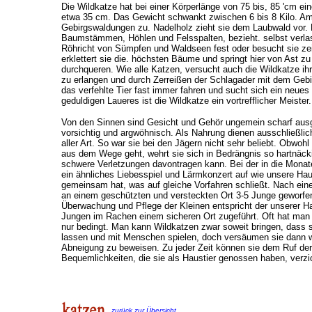
Die Wildkatze hat bei einer Körperlänge von 75 bis, 85 'cm 
etwa 35 cm. Das Gewicht schwankt zwischen 6 bis 8 Kilo. A
Gebirgswaldungen zu. Nadelholz zieht sie dem Laubwald vor. Hi
Baumstämmen, Höhlen und Felsspalten, bezieht. selbst verla
Röhricht von Sümpfen und Waldseen fest oder besucht sie zeit
erklettert sie die. höchsten Bäume und springt hier von Ast 
durchqueren. Wie alle Katzen, versucht auch die Wildkatze ih
zu erlangen und durch Zerreißen der Schlagader mit dem Gebis
das verfehlte Tier fast immer fahren und sucht sich ein neues
geduldigen Laueres ist die Wildkatze ein vortrefflicher Meister.
Von den Sinnen sind Gesicht und Gehör ungemein scharf ausg
vorsichtig und argwöhnisch. Als Nahrung dienen ausschließl
aller Art. So war sie bei den Jägern nicht sehr beliebt. Obwo
aus dem Wege geht, wehrt sie sich in Bedrängnis so hartnäc
schwere Verletzungen davontragen kann. Bei der in die Monate
ein ähnliches Liebesspiel und Lärmkonzert auf wie unsere Ha
gemeinsam hat, was auf gleiche Vorfahren schließt. Nach eine
an einem geschützten und versteckten Ort 3-5 Junge geworfen
Überwachung und Pflege der Kleinen entspricht der unserer H
Jungen im Rachen einem sicheren Ort zugeführt. Oft hat man
nur bedingt. Man kann Wildkatzen zwar soweit bringen, dass 
lassen und mit Menschen spielen, doch versäumen sie dann wi
Abneigung zu beweisen. Zu jeder Zeit können sie dem Ruf der
Bequemlichkeiten, die sie als Haustier genossen haben, verzi
zurück zur Übersicht